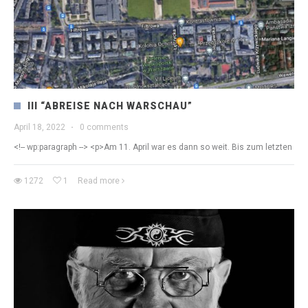
III “ABREISE NACH WARSCHAU”
April 18, 2022
·
0 comments
<!-- wp:paragraph --> <p>Am 11. April war es dann so weit. Bis zum letzten
1272
1
Read more