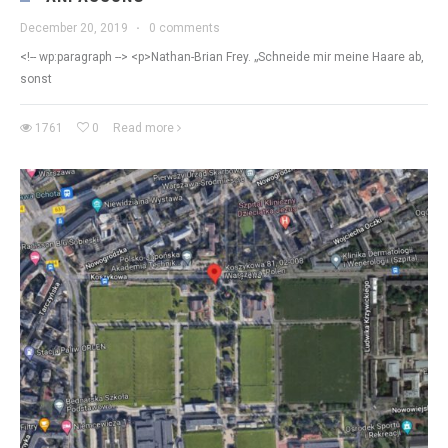
December 20, 2019
·
0 comments
<!-- wp:paragraph --> <p>Nathan-Brian Frey. „Schneide mir meine Haare ab,
sonst
1761
0
Read more