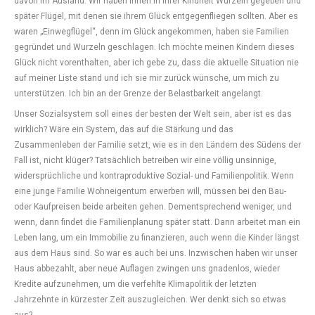
davon im Ausland. Wir haben ihnen in ihrer Kindheit Wurzeln gegeben und
später Flügel, mit denen sie ihrem Glück entgegenfliegen sollten. Aber es
waren „Einwegflügel“, denn im Glück angekommen, haben sie Familien
gegründet und Wurzeln geschlagen. Ich möchte meinen Kindern dieses
Glück nicht vorenthalten, aber ich gebe zu, dass die aktuelle Situation nie
auf meiner Liste stand und ich sie mir zurück wünsche, um mich zu
unterstützen. Ich bin an der Grenze der Belastbarkeit angelangt.
Unser Sozialsystem soll eines der besten der Welt sein, aber ist es das
wirklich? Wäre ein System, das auf die Stärkung und das
Zusammenleben der Familie setzt, wie es in den Ländern des Südens der
Fall ist, nicht klüger? Tatsächlich betreiben wir eine völlig unsinnige,
widersprüchliche und kontraproduktive Sozial- und Familienpolitik. Wenn
eine junge Familie Wohneigentum erwerben will, müssen bei den Bau-
oder Kaufpreisen beide arbeiten gehen. Dementsprechend weniger, und
wenn, dann findet die Familienplanung später statt. Dann arbeitet man ein
Leben lang, um ein Immobilie zu finanzieren, auch wenn die Kinder längst
aus dem Haus sind. So war es auch bei uns. Inzwischen haben wir unser
Haus abbezahlt, aber neue Auflagen zwingen uns gnadenlos, wieder
Kredite aufzunehmen, um die verfehlte Klimapolitik der letzten
Jahrzehnte in kürzester Zeit auszugleichen. Wer denkt sich so etwas