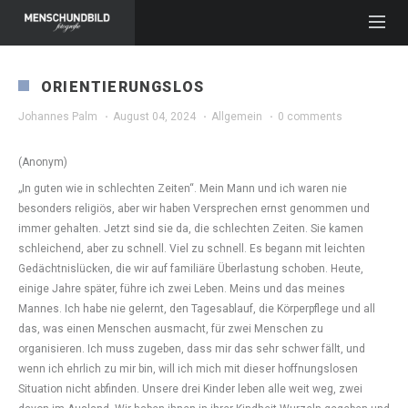
ORIENTIERUNGSLOS
Johannes Palm
·
August 04, 2024
·
Allgemein
·
0 comments
(Anonym)
„In guten wie in schlechten Zeiten“. Mein Mann und ich waren nie
besonders religiös, aber wir haben Versprechen ernst genommen und
immer gehalten. Jetzt sind sie da, die schlechten Zeiten. Sie kamen
schleichend, aber zu schnell. Viel zu schnell. Es begann mit leichten
Gedächtnislücken, die wir auf familiäre Überlastung schoben. Heute,
einige Jahre später, führe ich zwei Leben. Meins und das meines
Mannes. Ich habe nie gelernt, den Tagesablauf, die Körperpflege und all
das, was einen Menschen ausmacht, für zwei Menschen zu
organisieren. Ich muss zugeben, dass mir das sehr schwer fällt, und
wenn ich ehrlich zu mir bin, will ich mich mit dieser hoffnungslosen
Situation nicht abfinden. Unsere drei Kinder leben alle weit weg, zwei