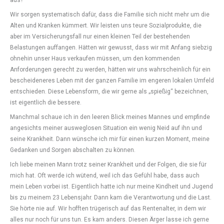
aus?
Wir sorgen systematisch dafür, dass die Familie sich nicht mehr um die
Alten und Kranken kümmert. Wir leisten uns teure Sozialprodukte, die
aber im Versicherungsfall nur einen kleinen Teil der bestehenden
Belastungen auffangen. Hätten wir gewusst, dass wir mit Anfang siebzig
ohnehin unser Haus verkaufen müssen, um den kommenden
Anforderungen gerecht zu werden, hätten wir uns wahrscheinlich für ein
bescheideneres Leben mit der ganzen Familie im engeren lokalen Umfeld
entschieden. Diese Lebensform, die wir gerne als „spießig“ bezeichnen,
ist eigentlich die bessere.
Manchmal schaue ich in den leeren Blick meines Mannes und empfinde
angesichts meiner ausweglosen Situation ein wenig Neid auf ihn und
seine Krankheit. Dann wünsche ich mir für einen kurzen Moment, meine
Gedanken und Sorgen abschalten zu können.
Ich liebe meinen Mann trotz seiner Krankheit und der Folgen, die sie für
mich hat. Oft werde ich wütend, weil ich das Gefühl habe, dass auch
mein Leben vorbei ist. Eigentlich hatte ich nur meine Kindheit und Jugend
bis zu meinem 23 Lebensjahr. Dann kam die Verantwortung und die Last.
Sie hörte nie auf. Wir hofften trügerisch auf das Rentenalter, in dem wir
alles nur noch für uns tun. Es kam anders. Diesen Ärger lasse ich gerne