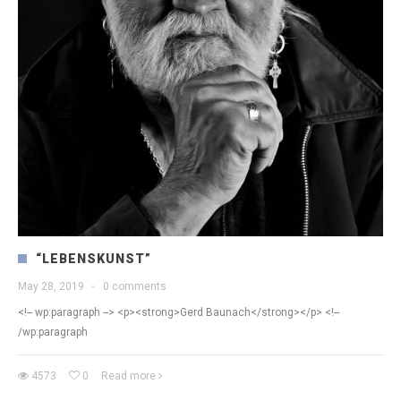
“LEBENSKUNST”
May 28, 2019
·
0 comments
<!-- wp:paragraph --> <p><strong>Gerd Baunach</strong></p> <!--
/wp:paragraph
4573
0
Read more