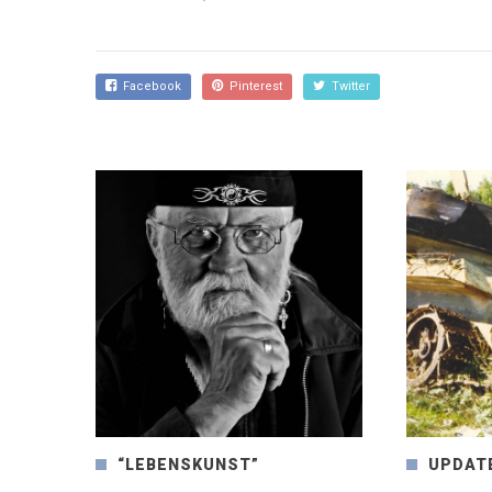
Facebook
Pinterest
Twitter
“LEBENSKUNST”
UPDAT