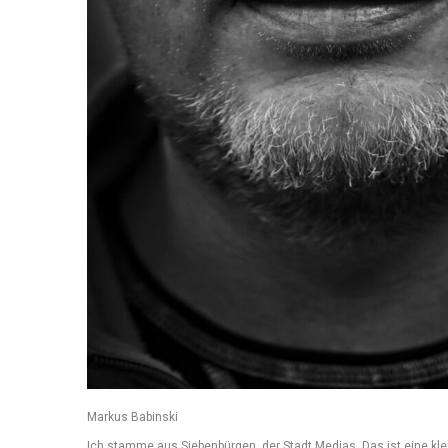
Markus Babinski
Ich stamme aus Siebenbürgen, der Stadt Medias. Das ist eine kleine Region in Rumänien, in der ca. 60.000 Deutschstämmige lebten, was ca. 0,7% der Bevölkerung Rumäniens ausmachte. Dort lebten wir unter Gleichen. Ich blicke auf eine zufriedene Kindheit zurück. Meine Mutter arbeitete in einer Näherei, mein Vater lieferte mit einem LKW große Weinmengen in einem riesigen Behälter aus. Es fehlte uns an nichts, da Wein ein beliebtes Tauschobjekt darstellte und man sich somit einige Vorzüge verschaffen konnte. Ich liebte mein Dorf, die Freunde, mit denen ich Zalâ spielte. Jeder Teilnehmer besaß eine Münze, eine Lei. Ich habe keine Ahnung welcher Teil eines Pfennigs dies war, zum Spielen reichte es allemal. Jeder warf eine Münze in ein kleines ausgehobenes Loch in ein paar Meter Entfernung. Wer traf, durfte alle geworfenen Münzen für sich in Anspruch nehmen. Von diesen „Reichtümern“ leisteten wir uns Streichhölzer. Wir schabten den Schwefelanteil ab und sammelten ihn in kleinen Einspritzzylindern, Produkte unserer kleinen Maschinenfabrik aus dem Ort. Mit einer ausgeklügelten Methode brachten wir die entzündliche Substanz zum Knallen. Oft lauerten wir Betrunkenen auf und stimulierten sie, mit uns Zalâ zu spielen. Die durch den Rausch bedingte Treffunsicherheit steigerte unseren Gewinn und wir ermöglichten uns so im Alter von sechs bis sieben Jahren selbstständig Zugang zu Alkohol und Zigaretten. Der Grundstein für meine spätere Drogenkarriere war gelegt. Michail Gorbatschow leitete 1985 umfangreiche Reformen in Rumänien ein. Nicolae Ceaușescu reagierte mit Ablehnung und im November 1989 reiste er nach Moskau. Hier wurde ihm der Rücktritt nahegelegt. Später wurde er öffentlich hingerichtet. Die Revolution, die den Kommunismus abschaffte, führte zu der Entscheidung, die Enklave, in der wir im guten Mittelstand lebten, zu verlassen. Kurze Zeit später standen wir, also meine Eltern, mein zwei Jahre älterer Bruder und ich, jeder mit einem Koffer bestückt am Bahnhof in Nürnberg und warteten darauf, in ein zehnstöckiges Aussiedlerheim, das durchaus vergleichbar mit einer heutigen Flüchtlingsunterkunft war, weitergleitet zu werden. Dort verbrachten wir einen Monat. Ein Kredit eines Siebenbürgers in Höhe von 10.000 DM ermöglichte uns, nach Heilbronn in eine kleine Behausung zu ziehen. Wir haben alles hinter uns gelassen. Das Dorf, Freunde, die Natur, das alles fehlte mir. Ich spürte zum ersten Mal, in der alten Heimat waren wir keine richtigen Rumänen und in Deutschland keine richtigen Deutschen. Obwohl wir in Siebenbürgen deutsch sprachen, war ich auf der Hauptschule überfordert. Der Niveauunterschied war einfach zu groß. Ich fiel schon allein durch meine einfache Kleidung auf. Markenartikel konnten wir uns nicht leisten, sie war aber auf Schulhöfen durchaus angesagt. Meine Klassenkameraden ließen mich spüren, dass ich „zweite Wahl“ war und ich entwickelte mein eigenes Resilienzkonzept, mit dem ich beeindrucken wollte. Ich provozierte alle, suchte Ärger mit Lehrern, stand im Unterricht einfach auf und bewegte mich im Klassenzimmer. Als Folge dieses Verhaltens wurde anderen Kindern der Umgang mit mir verboten. Diese agile Methode, meine Unsicherheit zu verdecken sollte ich bis zum März 2020 beibehalten. In den folgenden Jahren zogen wir unzählige male um. Nach einiger Zeit gesellte sich meine Großmutter dazu, mit der ich mein kleines Zimmer teilte. Meine Eltern wechselten ihre Arbeitsstellen. Während meine Mutter zunächst als Arzthelferin, später im Büro eines Reisebüros arbeitete, blieb mein Vater seinem Beruf treu und fuhr Transporte für eine Firma mit Baustellenfahrzeugen. Mit 17 Jahren sind wir in einer Eigentumswohnung in Böckingen angekommen. Während meine Eltern mehr Stabilität verspürten, begann mein Leben richtig an zu wackeln. Ich fand einfach durch die ständigen Umzüge keine Basis, meine schulische Ausbildung auf gesunde Beine zu stellen. Nachdem ich zweimal das Schuljahr wiederholen musste, riet mir mein Lehrer zu einer Ausbildung zum Metzger. Ich verlies die Hauptschule nach der achten Klasse und begann meine berufliche Karriere in einer Fleischmanufaktur. Es war harte Arbeit, denn der Betrieb besaß zwei Maschinen, eine Wurstspritze und einen Fleischwolf. Der Rest war Handarbeit. Da ich nun über eigenes Geld verfügte, leistete ich mir auch die zugänglichen Drogen und sowie Gras, als auch der dazugehörige Rausch waren meine ständigen Begleiter. Sie sollten nicht allein bleiben. Koks, Marihuana, Extasy, LSD und Speed wurden vollkommen unproblematisch und vollständig in mein Betäubungskonzept übernommen. An den Wochenenden reiste ich