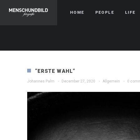
HOME
PEOPLE
LIFE
“ERSTE WAHL”
Johannes Palm
·
December 27, 2020
·
Allgemein
·
0 com