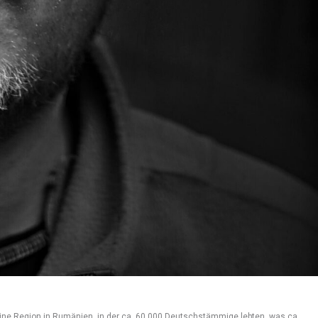
 nach Mannheim und Stuttgart, feierte dort die gesamten Tage und landete nach 4 Stunden Schlaf montags wieder am Arbeitsplatz. Natürlich unter Drogen.Den Dienst an der Waffe verweigerte ich und war während meines Zivildienstes bei Tillmann eingesetzt. Er war ein körperlich stark behinderter Jugendlicher bei klarem und wachem Verstand. Wir wurden Freunde. Ich war bereit, alles für ihn zu machen, wozu er nicht in der Lage war. Er besaß „Coffee-Shop-Ortskenntnisse“, was sofort alle Kanäle bei mir offen schaltete. Wenn er Gras rauchte, hat er keine Spasmen mehr. Wenn ich dies tat, entkrampfte sich in ähnlicher Weise mein Verstand. Ich spürte zum ersten Mal in der neuen Heimat, dass sich jemand auf mich freut und der Zusammenhang zwischen Leistung und Wertschätzung schimmerte erstmals, wenn auch nicht nachhaltig durch. Unsere Beziehung hätte die Blaupause von „Ziemlich beste Freunde“ sein können. Leider habe ich heute keinen Kontakt mehr zu ihm. Meine Berufe und Standorte wechselte ich nun auch häufiger. Besonders hart empfand ich die Tätigkeit in einem Zerlegebetrieb. Es handelt sich um eine knallharte Branche ohne sozialromantisches Umfeld. Angenehmer empfand ich die Arbeit bei Audi in der Qualitätskontrolle und später bei einem Zulieferer. Mittlerweile habe ich eine junge Frau aus Tschechien geheiratet. Wir verstanden uns gut, solange sich alles auf Basis von Drogen und Sex abspielte. Ich heiratete sie, weil sie dadurch Zugang zum deutschen Arbeitsmarkt erhielt. Meinen Tiefpunkt erlebte ich, als ich wegen des Verdachts auf Drogenhandel polizeilich festgenommen wurde. Da alle Zellen voll belegt waren, wurde ich in einer alten Kellerzelle verbracht. Es war dunkel und kalt. Genauso wie mein ganzes Leben, wenn ich nicht gerade stoned war. Ein pfiffiger Anwalt holte mich nach einigen Monaten raus und ich stand in Jogginghose auf der Hauptstraße vor der Vollzugsbehörde. Sechs Jahre Haft gingen an mir vorbei und erneut musste ich Anlauf nehmen. Dieses Mal als Koch. Die Ausbildung zum Metzger, meine Erfahrung und auch ein wenig Talent waren die Grundlagen für diese Entscheidung. Mittlerweile geschieden, galt ich in der Drogenszene als Verräter und ich war aus deren Dunstkreis ausgestoßen. In den nächsten Jahren habe ich immer wieder Anlauf nehmen müssen. Meine Startvorstellungen waren immer beeindruckend, jedoch fällt mir im Nachhinein auf, dass ich mich nach erster Euphorie immer gemobbt und nicht akzeptiert fühlte. Dieses Muster muss ich mir heute selbst zuschreiben. Ich verdiente mein Geld also während der dunklen Tageszeit. Überhaupt war ich in der Dunkelheit angekommen. Der Drogenkonsum war irgendwann als Arbeitsloser nicht mehr zu finanzieren und ich zog zu meinen Eltern nach Böckingen zurück. Durch einen Kontakt meines Vaters kam ich an einen Job als Hausmeister in der Gerberstrasse Heilbronn. Gegenüber befand sich eine nette Flammeri. Der charismatische Besitzer mit dem Namen Simon war mir aus Schulzeiten bekannt und irgendwann lud er mich ein, zum Frühstück ins „Pier 58“ zu kommen. Wir unterhielten uns und mir schien, dass er zu den weinigen Menschen gehört, die mich so nahmen wie ich bin, mir zuhörte. Da er an den Wochenenden Unterstützung für die Küche suchte, bot er mir einen Nebenjob an. Der Kontakt vertiefte sich. Ich glaube, er kann mich bis zum heutigen Tag lesen. Das gute daran ist, es macht mir nichts aus. Eines Tages befand ich mich im Auto und in einer depressiven Phase. Es ging mir nicht gut. Es war dunkel und kalt. Kein Licht, keine Perspektive in Sicht. Ohne zu wissen warum, rief ich Simon an. Ich erzählte ihm von meinem aktuellen Zustand. Während ich es einfach raus ließ konnte ich mir die Antwort dafür geben, weshalb an meiner Zellentür im Knast ein roter Punkt klebte. Es steht für Selbstmordgefährdung. Wir trafen uns wenig später zu Beginn der Coronapandemie im März 2020 in seinem Garten und unterhielten uns. Sein Befund wurde klar formuliert und war absolut richtig. Er sagte mir, ich sei voller Sünde und lebe in der Finsternis. Eigentlich bleibe mir nur noch ein Ausweg, mir selbst ein Ende zu setzen. Er schlug mir vor, die Sünden einfach abzugeben, sie einfach in einen kleinen Koffer zu packen, wie ich ihn bei der Übersiedlung nach Deutschland besaß, und ihn irgendwo abzugeben. Dieser Vorschlag und der für mich vollkommen neue Idee der Vergebung, erhellten mich sofort. Ich war sogar bereit für ein gemeinsames Gebet. Kein Gebet, wie ich es immer in Kirchen gehört habe. Es war ein einfacher Dialog mit Gott. Simon legte seine Hand auf meine Schulter und begann zu sprechen. Mit absoluter Überzeugung wollte ich tatsächlich meine Sünden abgeben. Direkt im Anschluss, als Simon seine Hand von mir nahm, merkte ich in mir ein vollkommen neues Gefühl der Erleichterung. Ich sah bunte Farben, schöner noch als bei dem schönsten Rausch. Meine Halsschlagader pulsierte und ich war wahnsinnig erschöpft. Drei Tag später rief ich Simon an und berichtete ihm, dass ich seit dem Ereignis keine Drogen mehr zu mir genommen habe und ich mich richtig „clean“ fühle. Ich hatte auch das Gefühl, nie wieder so etwas zu mir nehmen zu wollen. Ich war bereit für den nächsten Schritt und verabredete mich zu einem Termin am Breitenauer See. Es war der Tag meiner Taufe. Wir gingen ins Wasser. Es stand bis zu meinen Hüften und trotz anfänglicher Kälte spürte ich kurze Zeit später ein angenehmes Gefühl. An meine